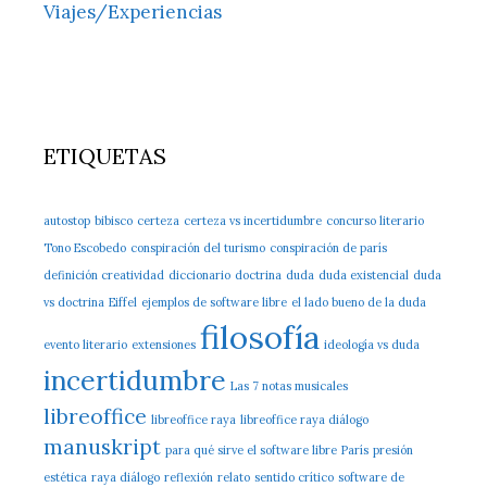
Viajes/Experiencias
ETIQUETAS
autostop
bibisco
certeza
certeza vs incertidumbre
concurso literario
Tono Escobedo
conspiración del turismo
conspiración de parís
definición creatividad
diccionario
doctrina
duda
duda existencial
duda
vs doctrina
Eiffel
ejemplos de software libre
el lado bueno de la duda
filosofía
evento literario
extensiones
ideología vs duda
incertidumbre
Las 7 notas musicales
libreoffice
libreoffice raya
libreoffice raya diálogo
manuskript
para qué sirve el software libre
París
presión
estética
raya diálogo
reflexión
relato
sentido crítico
software de