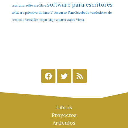
software para escritores
escritura
software libre
software privativo
turismo
V concurso Tono Escobedo
vendedores de
certezas
Versalles
viajar
viaje a parís
viajes
Viena
Libros
Proyectos
Artículos