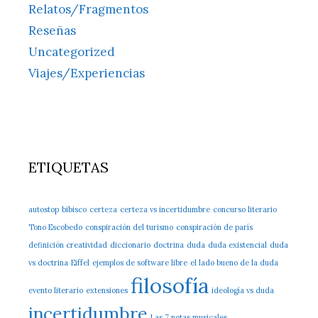
Relatos/Fragmentos
Reseñas
Uncategorized
Viajes/Experiencias
ETIQUETAS
autostop
bibisco
certeza
certeza vs incertidumbre
concurso literario
Tono Escobedo
conspiración del turismo
conspiración de parís
definición creatividad
diccionario
doctrina
duda
duda existencial
duda
vs doctrina
Eiffel
ejemplos de software libre
el lado bueno de la duda
filosofía
evento literario
extensiones
ideología vs duda
incertidumbre
Las 7 notas musicales