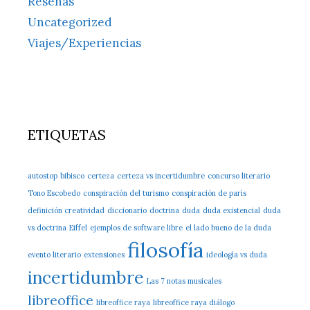
Reseñas
Uncategorized
Viajes/Experiencias
ETIQUETAS
autostop
bibisco
certeza
certeza vs incertidumbre
concurso literario
Tono Escobedo
conspiración del turismo
conspiración de parís
definición creatividad
diccionario
doctrina
duda
duda existencial
duda
vs doctrina
Eiffel
ejemplos de software libre
el lado bueno de la duda
filosofía
evento literario
extensiones
ideología vs duda
incertidumbre
Las 7 notas musicales
libreoffice
libreoffice raya
libreoffice raya diálogo