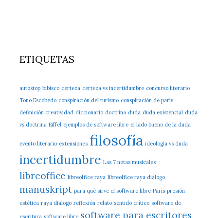
ETIQUETAS
autostop
bibisco
certeza
certeza vs incertidumbre
concurso literario
Tono Escobedo
conspiración del turismo
conspiración de parís
definición creatividad
diccionario
doctrina
duda
duda existencial
duda
vs doctrina
Eiffel
ejemplos de software libre
el lado bueno de la duda
filosofía
evento literario
extensiones
ideología vs duda
incertidumbre
Las 7 notas musicales
libreoffice
libreoffice raya
libreoffice raya diálogo
manuskript
para qué sirve el software libre
París
presión
estética
raya diálogo
reflexión
relato
sentido crítico
software de
software para escritores
escritura
software libre