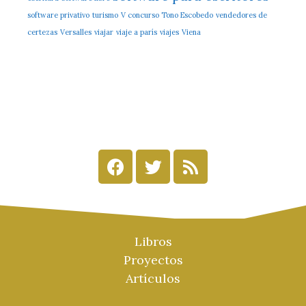
software privativo
turismo
V concurso Tono Escobedo
vendedores de
certezas
Versalles
viajar
viaje a parís
viajes
Viena
Libros
Proyectos
Artículos