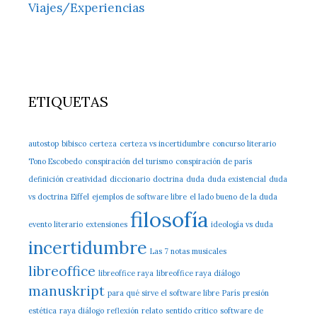
Viajes/Experiencias
ETIQUETAS
autostop
bibisco
certeza
certeza vs incertidumbre
concurso literario
Tono Escobedo
conspiración del turismo
conspiración de parís
definición creatividad
diccionario
doctrina
duda
duda existencial
duda
vs doctrina
Eiffel
ejemplos de software libre
el lado bueno de la duda
filosofía
evento literario
extensiones
ideología vs duda
incertidumbre
Las 7 notas musicales
libreoffice
libreoffice raya
libreoffice raya diálogo
manuskript
para qué sirve el software libre
París
presión
estética
raya diálogo
reflexión
relato
sentido crítico
software de