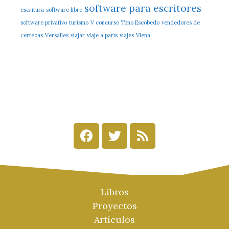
software para escritores
escritura
software libre
software privativo
turismo
V concurso Tono Escobedo
vendedores de
certezas
Versalles
viajar
viaje a parís
viajes
Viena
Libros
Proyectos
Artículos